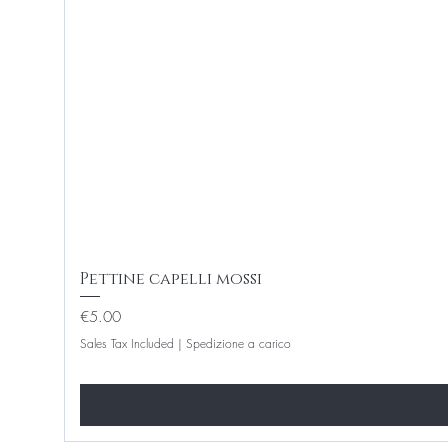
Pettine capelli mossi
Price
€5.00
Sales Tax Included
|
Spedizione a carico