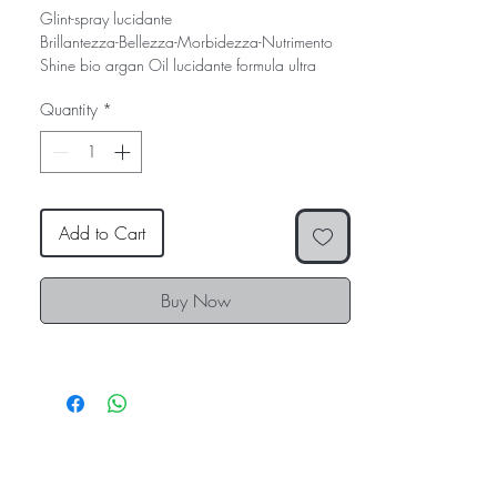
Glint-spray lucidante
Brillantezza-Bellezza-Morbidezza-Nutrimento
Shine bio argan Oil lucidante formula ultra
leggera con Olio di Argan biologico, resine e
Quantity
*
polimeri: lucida e nutre i capelli all’istante,
donando morbidezza e setosità senza
appesantire. Brillantezza immediata.
Capelli morbidi e controllati.
Add to Cart
Buy Now