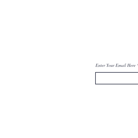
BE THE FIR
ARRIVALS
Enter Your Email Here
HOME
SHOP ALL