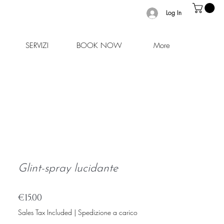
Log In
SERVIZI
BOOK NOW
More
Glint-spray lucidante
Price
€15.00
Sales Tax Included
|
Spedizione a carico