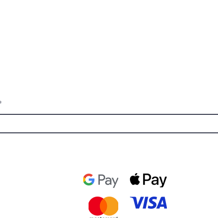
ST TO KNOW ABOUT SPECIAL SALES AND
CHI
CON
TER