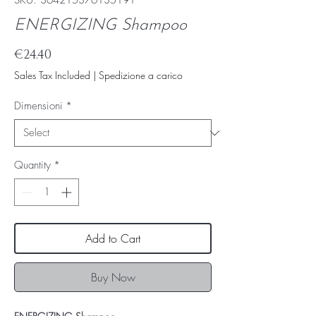
SKU: 364215376135191
ENERGIZING Shampoo
Price
€24.40
Sales Tax Included
|
Spedizione a carico
Dimensioni
*
Quantity
*
Add to Cart
Buy Now