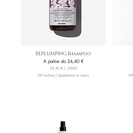
l
i
l
i
t
r
i
REPLUMPING Shampoo
Prezzo scontato
A partire da
24,40 €
24,40 €
/
250ml
2
IVA inclusa
|
Spedizione a carico
IVA
4
,
4
0
€
p
e
r
2
5
0