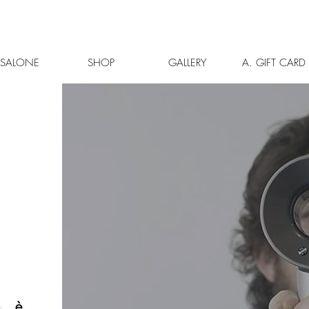
L SALONE
SHOP
GALLERY
A. GIFT CARD
à è