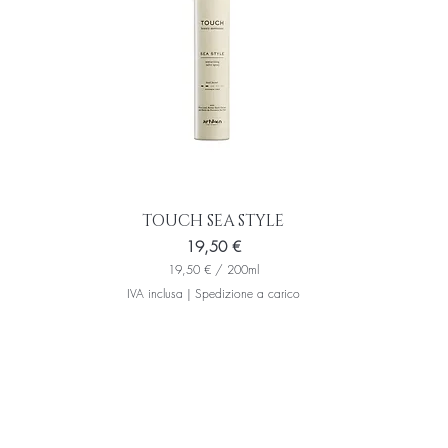
M
i
l
l
i
l
i
t
r
i
TOUCH SEA STYLE
Prezzo
19,50 €
19,50 €
/
200ml
1
IVA inclusa
|
Spedizione a carico
9
,
5
0
€
p
e
r
2