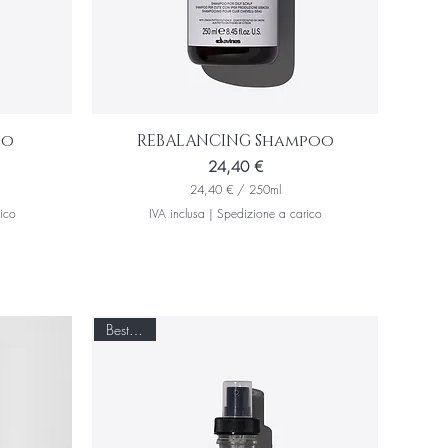
oo
REBALANCING Shampoo
Prezzo
24,40 €
24,40 €
/
250ml
2
ico
IVA inclusa
|
Spedizione a carico
4
,
4
0
€
p
Best seller
e
r
2
5
0
M
i
l