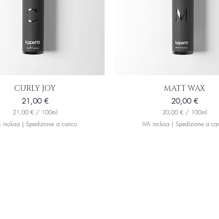
l
i
l
i
t
r
i
CURLY JOY
MATT WAX
Prezzo
Prezzo
21,00 €
20,00 €
21,00 €
/
100ml
20,00 €
/
100ml
2
2
 inclusa
|
Spedizione a carico
IVA inclusa
|
Spedizione a car
1
0
,
,
0
0
0
0
€
€
p
p
e
e
r
r
1
1
0
0
0
0