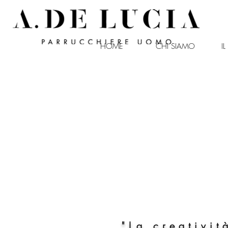
HOME
CHI SIAMO
I
antonio de lucia
"La creativit