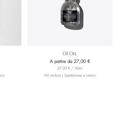
l
i
l
i
t
r
i
OI Oil
Prezzo scontato
A partire da
27,00 €
27,00 €
/
50ml
2
ico
IVA inclusa
|
Spedizione a carico
7
,
0
0
€
p
e
r
5
0
M