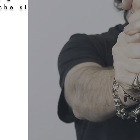
che si
Preno