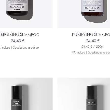
NERGIZING Shampoo
PURIFYING Shamp
Prezzo
Prezzo
24,40 €
24,40 €
24,40 €
/
250ml
 inclusa
|
Spedizione a carico
2
IVA inclusa
|
Spedizione a car
4
,
4
0
€
p
e
r
2
5
0
M
i
l