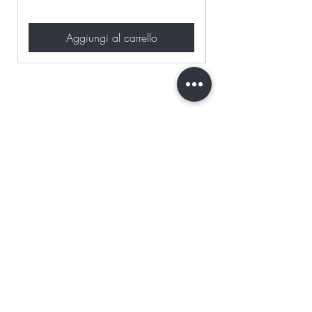
Aggiungi al carrello
BE THE FIRST TO KNOW ABOUT
SPECIAL SALES AND NEW
ARRIVALS
Enter Your Email Here
SUBSCRIBE
HOME
CHI SIAMO
SHOP ALL
CONTATTI