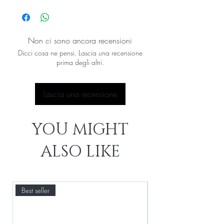
Il
caffè verde
è un potente antiossidante
naturale. Stimola il bulbo pilifero favorendo
l’ispessimento dei capelli.
Formula arricchita con attivi MACROPRO.
Non ci sono ancora recensioni
Dicci cosa ne pensi. Lascia una recensione
prima degli altri.
Lascia una recensione
YOU MIGHT
ALSO LIKE
Best seller