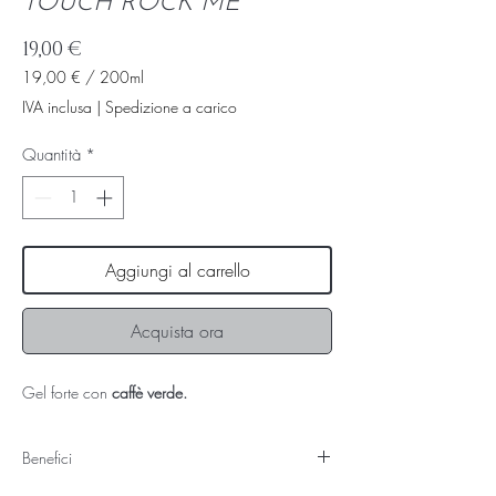
TOUCH ROCK ME
Prezzo
19,00 €
19,00 €
/
200ml
19,00 €
IVA inclusa
|
Spedizione a carico
ogni
200
Quantità
*
Millilitri
Aggiungi al carrello
Acquista ora
Gel forte con
caffè verde.
Benefici